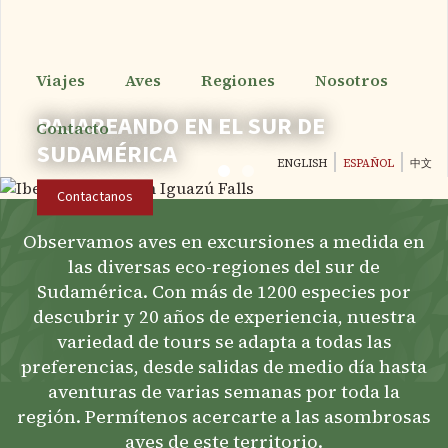
Pasar
al
contenido
principal
Viajes
Aves
Regiones
Nosotros
PAJAREANDO EN EL SUR DE
Contacto
SUDAMÉRICA
ENGLISH
ESPAÑOL
中文
Contactanos
Observamos aves en excursiones a medida en
las diversas eco-regiones del sur de
Sudamérica. Con más de 1200 especies por
descubrir y 20 años de experiencia, nuestra
variedad de tours se adapta a todas las
preferencias, desde salidas de medio día hasta
aventuras de varias semanas por toda la
región. Permítenos acercarte a las asombrosas
aves de este territorio.