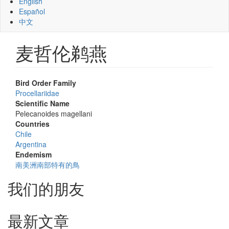
English
Español
中文
麦哲伦鹈燕
Bird Order Family
Procellariidae
Scientific Name
Pelecanoides magellani
Countries
Chile
Argentina
Endemism
南美洲南部特有的鳥
我们的朋友
最新文章