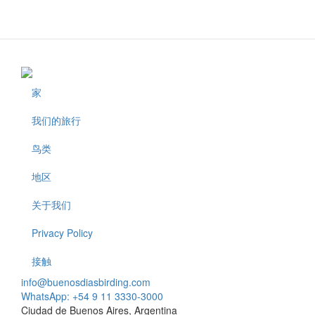
家
Footer
我们的旅行
鸟类
地区
关于我们
Privacy Policy
接触
info@buenosdiasbirding.com
WhatsApp: +54 9 11 3330-3000
Ciudad de Buenos Aires, Argentina